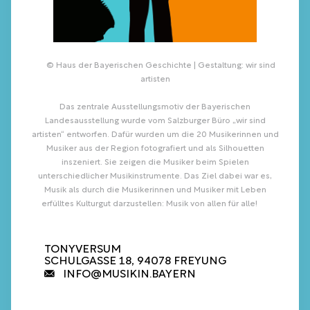
© Haus der Bayerischen Geschichte | Gestaltung: wir sind
artisten
Das zentrale Ausstellungsmotiv der Bayerischen
Landesausstellung wurde vom Salzburger Büro „wir sind
artisten“ entworfen. Dafür wurden um die 20 Musikerinnen und
Musiker aus der Region fotografiert und als Silhouetten
inszeniert. Sie zeigen die Musiker beim Spielen
unterschiedlicher Musikinstrumente. Das Ziel dabei war es,
Musik als durch die Musikerinnen und Musiker mit Leben
erfülltes Kulturgut darzustellen: Musik von allen für alle!
TONYVERSUM
SCHULGASSE 18, 94078 FREYUNG
INFO@MUSIKIN.BAYERN